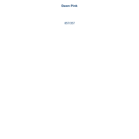
Dawn Pink
857/357